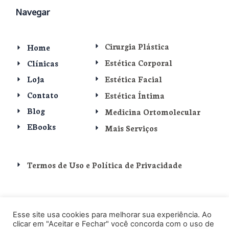
Navegar
Cirurgia Plástica
Home
Estética Corporal
Clínicas
Loja
Estética Facial
Contato
Estética Íntima
Blog
Medicina Ortomolecular
EBooks
Mais Serviços
Termos de Uso e Política de Privacidade
Dr. Luciano Esteves - Cirurgia Plástica e Estética em Ipanema e
Esse site usa cookies para melhorar sua experiência. Ao
clicar em "Aceitar e Fechar" você concorda com o uso de
Recreio dos Bandeirantes